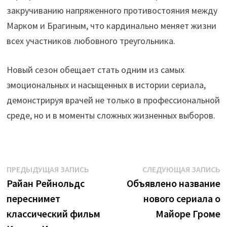
закручиванию напряженного противостояния между
Марком и Брагиным, что кардинально меняет жизни
всех участников любовного треугольника.
Новый сезон обещает стать одним из самых
эмоциональных и насыщенных в истории сериала,
демонстрируя врачей не только в профессиональной
среде, но и в моменты сложных жизненных выборов.
Навигация
Предыдущая
С
ПРЕДЫДУЩАЯ ЗАПИСЬ
СЛЕДУЮЩАЯ ЗАПИСЬ
запись:
з
Райан Рейнольдс
Объявлено название
по
переснимет
нового сериала о
записям
классический фильм
Майоре Громе